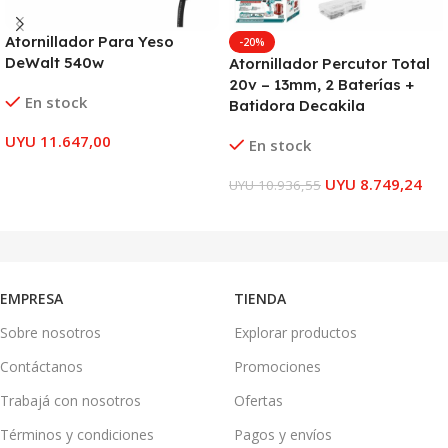
Atornillador Para Yeso
-20%
DeWalt 540w
Atornillador Percutor Total
20v – 13mm, 2 Baterías +
En stock
Batidora Decakila
UYU
11.647,00
En stock
AÑADIR AL CARRITO
UYU
8.749,24
UYU
10.936,55
AÑADIR AL CARRITO
EMPRESA
TIENDA
Sobre nosotros
Explorar productos
Contáctanos
Promociones
Trabajá con nosotros
Ofertas
Términos y condiciones
Pagos y envíos