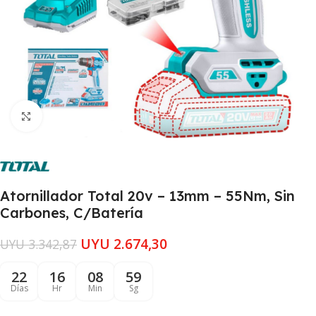
Clic para ampliar
Atornillador Total 20v – 13mm – 55Nm, Sin
Carbones, C/Batería
UYU
2.674,30
UYU
3.342,87
22
16
08
59
Días
Hr
Min
Sg