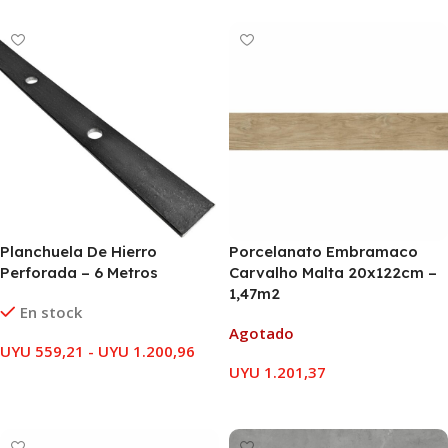
Planchuela De Hierro
Porcelanato Embramaco
Perforada – 6 Metros
Carvalho Malta 20x122cm –
1,47m2
En stock
Agotado
UYU
559,21
-
UYU
1.200,96
UYU
1.201,37
SELECCIONAR OPCIONES
LEER MÁS