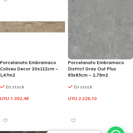
Porcelanato Embramaco
Porcelanato Embramaco
Coliseu Decor 20x122cm –
District Gray Out Plus
1,47m2
83x83cm – 2,73m2
En stock
En stock
UYU
1.302,48
UYU
2.226,10
AÑADIR AL CARRITO
AÑADIR AL CARRITO