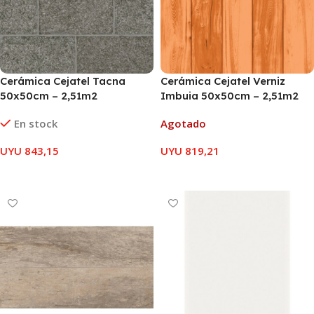
Cerámica Cejatel Tacna
Cerámica Cejatel Verniz
50x50cm – 2,51m2
Imbuia 50x50cm – 2,51m2
En stock
Agotado
UYU
843,15
UYU
819,21
AÑADIR AL CARRITO
LEER MÁS