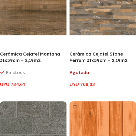
Cerámica Cejatel Montana
Cerámica Cejatel Stone
31x59cm – 2,19m2
Ferrum 31x59cm – 2,19m2
En stock
Agotado
UYU
734,61
UYU
768,03
AÑADIR AL CARRITO
LEER MÁS