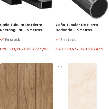
Caño Tubular De Hierro
Caño Tubular De Hierro
Rectangular – 6 Metros
Redondo – 6 Metros
En stock
En stock
UYU
533,21
-
UYU
2.611,98
UYU
398,67
-
UYU
2.824,11
SELECCIONAR OPCIONES
SELECCIONAR OPCIONES