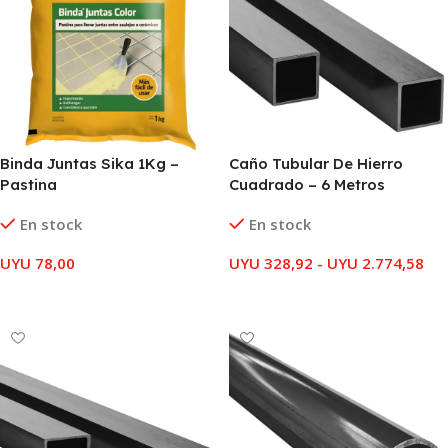
Binda Juntas Sika 1Kg –
Caño Tubular De Hierro
Pastina
Cuadrado – 6 Metros
En stock
En stock
UYU
78,00
UYU
328,92
-
UYU
2.774,58
SELECCIONAR OPCIONES
SELECCIONAR OPCIONES