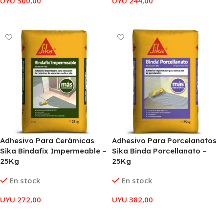
UYU
500,00
UYU
244,00
AÑADIR AL CARRITO
AÑADIR AL CARRITO
Adhesivo Para Cerámicas
Adhesivo Para Porcelanatos
Sika Bindafix Impermeable –
Sika Binda Porcellanato –
25Kg
25Kg
En stock
En stock
UYU
272,00
UYU
382,00
AÑADIR AL CARRITO
AÑADIR AL CARRITO