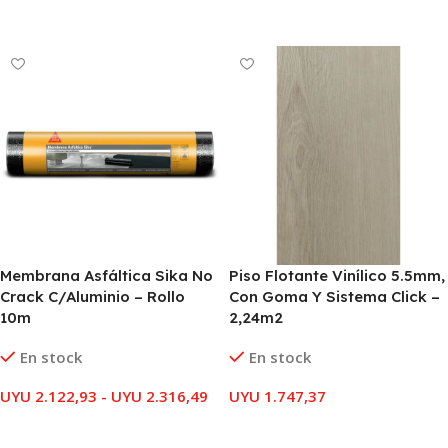
AÑADIR AL CARRITO
AÑADIR AL CARRITO
Membrana Asfáltica Sika No
Piso Flotante Vinílico 5.5mm,
Crack C/Aluminio – Rollo
Con Goma Y Sistema Click –
10m
2,24m2
En stock
En stock
UYU
2.122,93
-
UYU
2.316,49
UYU
1.747,37
SELECCIONAR OPCIONES
AÑADIR AL CARRITO