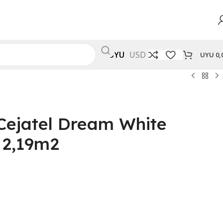
UYU
USD
UYU
0,
Cejatel Dream White
 2,19m2