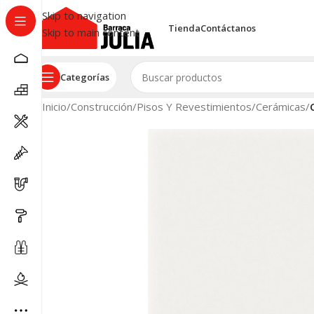
Skip to navigation
Tienda
Contáctanos
Skip to main content
Categorías
Inicio
/
Construcción
/
Pisos Y Revestimientos
/
Cerámicas
/