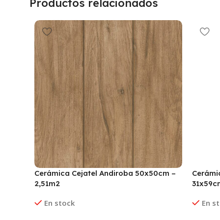
Productos relacionados
Cerámica Cejatel Andiroba 50x50cm –
Cerámic
2,51m2
31x59c
En stock
En s