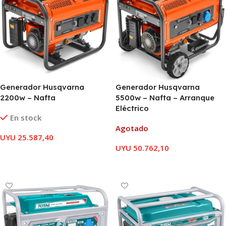
Generador Husqvarna
Generador Husqvarna
2200w – Nafta
5500w – Nafta – Arranque
Eléctrico
En stock
Agotado
UYU
25.587,40
UYU
50.762,10
AÑADIR AL CARRITO
LEER MÁS