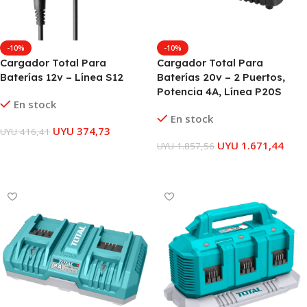
-10%
-10%
Cargador Total Para
Cargador Total Para
Baterías 12v – Línea S12
Baterías 20v – 2 Puertos,
Potencia 4A, Línea P20S
En stock
En stock
UYU
374,73
UYU
416,41
UYU
1.671,44
UYU
1.857,56
AÑADIR AL CARRITO
AÑADIR AL CARRITO