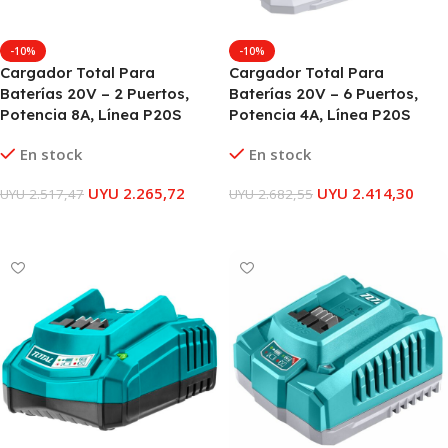
-10%
-10%
Cargador Total Para
Cargador Total Para
Baterías 20V – 2 Puertos,
Baterías 20V – 6 Puertos,
Potencia 8A, Línea P20S
Potencia 4A, Línea P20S
En stock
En stock
UYU
2.265,72
UYU
2.414,30
UYU
2.517,47
UYU
2.682,55
AÑADIR AL CARRITO
AÑADIR AL CARRITO