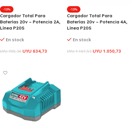
-10%
-10%
Cargador Total Para
Cargador Total Para
Baterías 20v – Potencia 2A,
Baterías 20v – Potencia 4A,
Línea P20S
Línea P20S
En stock
En stock
UYU
634,73
UYU
1.050,73
UYU
705,30
UYU
1.167,53
AÑADIR AL CARRITO
AÑADIR AL CARRITO