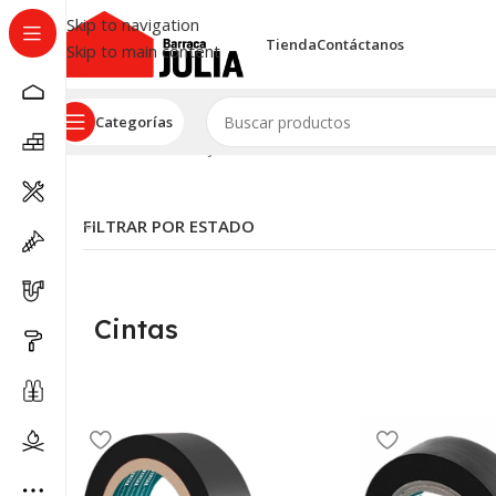
Skip to navigation
Tienda
Contáctanos
Skip to main content
Categorías
Inicio
/
Ferretería
/
Fijaciones Y Adhesivos
/
Cintas
FILTRAR POR ESTADO
Cintas