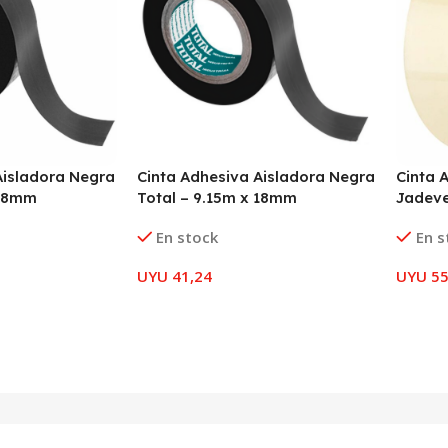
Aisladora Negra
Cinta Adhesiva Aisladora Negra
Cinta 
 18mm
Total – 9.15m x 18mm
Jadev
En stock
En s
UYU
41,24
UYU
55