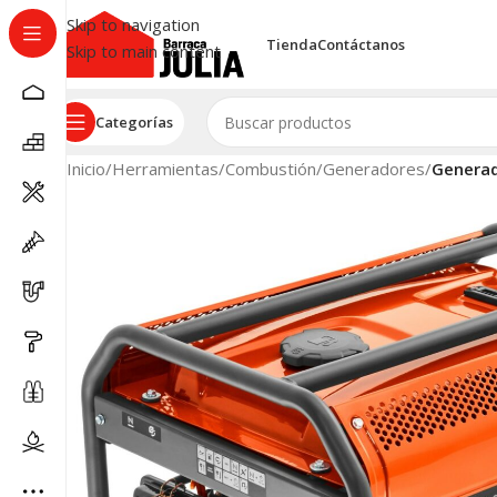
Skip to navigation
Tienda
Contáctanos
Skip to main content
Categorías
Inicio
/
Herramientas
/
Combustión
/
Generadores
/
Generad