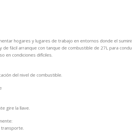
entar hogares y lugares de trabajo en entornos donde el suminist
 de fácil arranque con tanque de combustible de 27L para conducc
so en condiciones difíciles.
icación del nivel de combustible.
e
 gire la llave.
mente:
l transporte.