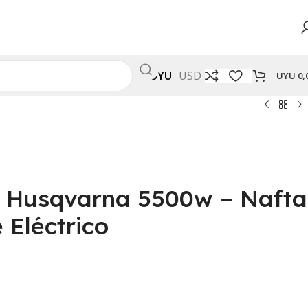
UYU
USD
UYU
0,
 Husqvarna 5500w – Nafta
 Eléctrico