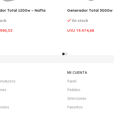
or Total 1200w – Nafta
Generador Total 3000w 
tock
En stock
990,53
UYU
19.974,68
MI CUENTA
productos
Panel
ones
Pedidos
Direcciones
envíos
Favoritos