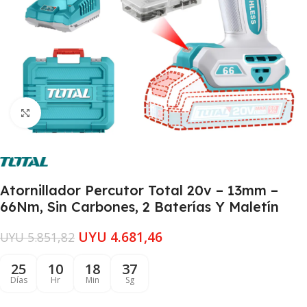
Clic para ampliar
Atornillador Percutor Total 20v – 13mm –
66Nm, Sin Carbones, 2 Baterías Y Maletín
UYU
4.681,46
UYU
5.851,82
25
10
18
37
Días
Hr
Min
Sg