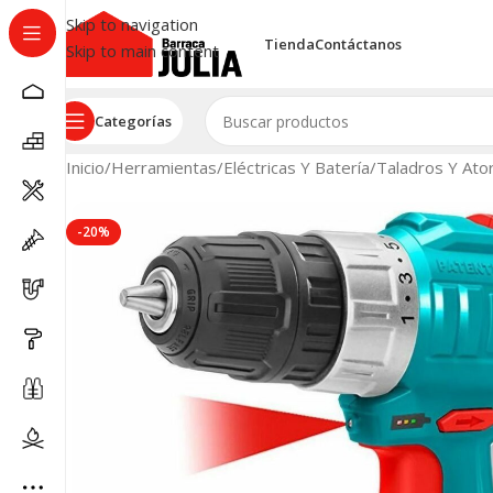
Skip to navigation
Tienda
Contáctanos
Skip to main content
Categorías
Inicio
/
Herramientas
/
Eléctricas Y Batería
/
Taladros Y Ator
-20%