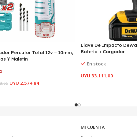
Llave De Impacto DeWalt
Batería + Cargador
lador Percutor Total 12v – 10mm,
ías Y Maletín
En stock
o
UYU
33.111,00
UYU
2.574,84
8,65
MI CUENTA