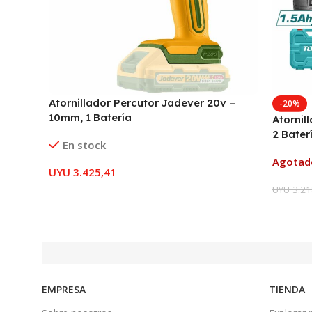
Atornillador Percutor Jadever 20v –
-20%
10mm, 1 Batería
Atornil
2 Bater
En stock
Agotad
UYU
3.425,41
UYU
3.21
EMPRESA
TIENDA