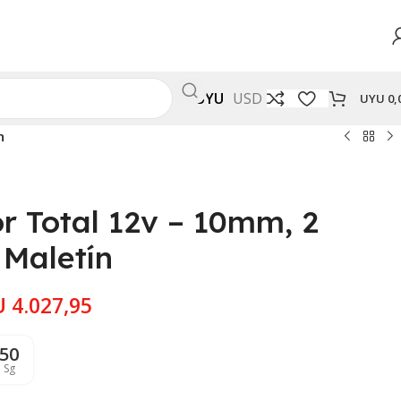
UYU
USD
UYU
0,
n
or Total 12v – 10mm, 2
 Maletín
U
4.027,95
49
Sg