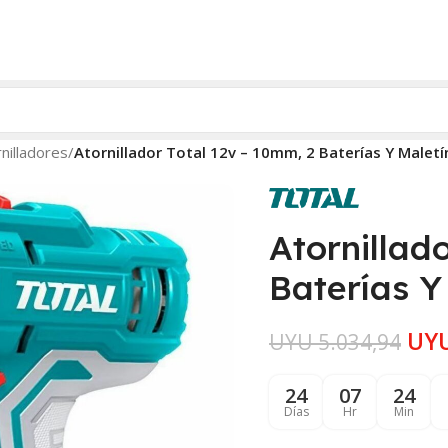
nilladores
/
Atornillador Total 12v – 10mm, 2 Baterías Y Maletí
Atornillad
Baterías Y
UY
UYU
5.034,94
24
07
24
Días
Hr
Min