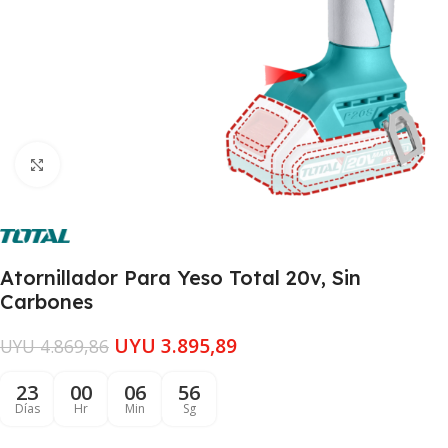
Clic para ampliar
Atornillador Para Yeso Total 20v, Sin
Carbones
UYU
3.895,89
UYU
4.869,86
23
00
06
55
Días
Hr
Min
Sg