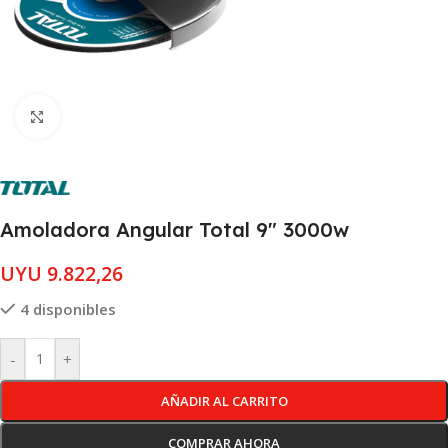
Clic para ampliar
Amoladora Angular Total 9″ 3000w
UYU
9.822,26
4 disponibles
-
+
AÑADIR AL CARRITO
COMPRAR AHORA