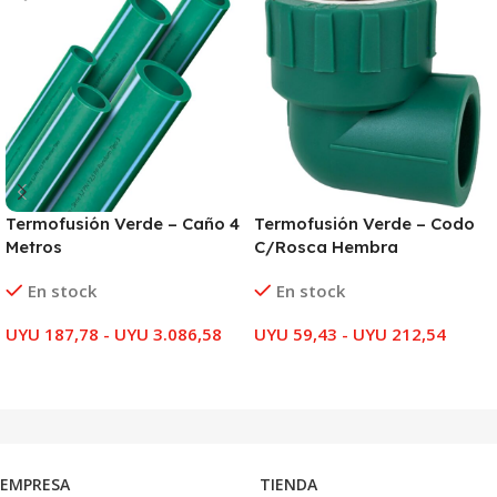
Termofusión Verde – Caño 4
Termofusión Verde – Codo
Metros
C/Rosca Hembra
En stock
En stock
UYU
187,78
-
UYU
3.086,58
UYU
59,43
-
UYU
212,54
SELECCIONAR OPCIONES
SELECCIONAR OPCIONES
EMPRESA
TIENDA