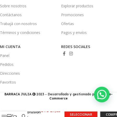
Sobre nosotros
Explorar productos
Contáctanos
Promociones
Trabajá con nosotros
Ofertas
Términos y condiciones
Pagos y envíos
MI CUENTA
REDES SOCIALES
Panel
Pedidos
Direcciones
Favoritos
BARRACA JULIA
2023 - Desarrollado y gestionado por
Ducis e-
Commerce
UYU
21,05
Termofusión
SELECCIONAR
COMP
-
Verde –