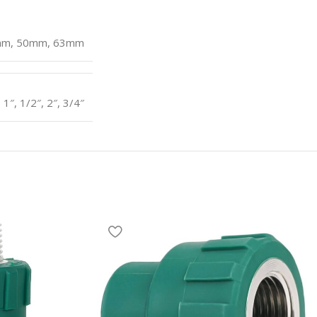
mm
,
50mm
,
63mm
,
1″
,
1/2″
,
2″
,
3/4″