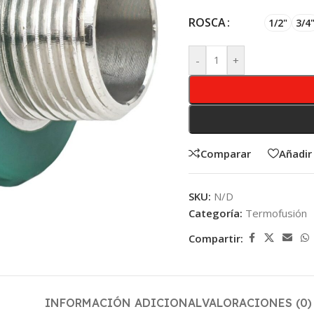
ROSCA
1/2"
3/4
-
+
Comparar
Añadir 
SKU:
N/D
Categoría:
Termofusión
Compartir:
INFORMACIÓN ADICIONAL
VALORACIONES (0)