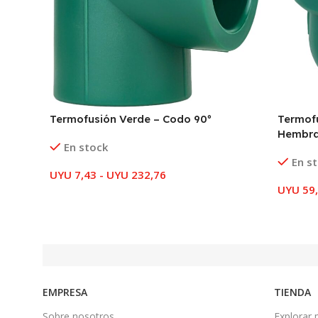
Termofusión Verde – Codo 90º
Termof
Hembr
En stock
En s
UYU
7,43
-
UYU
232,76
UYU
59
EMPRESA
TIENDA
Sobre nosotros
Explorar 