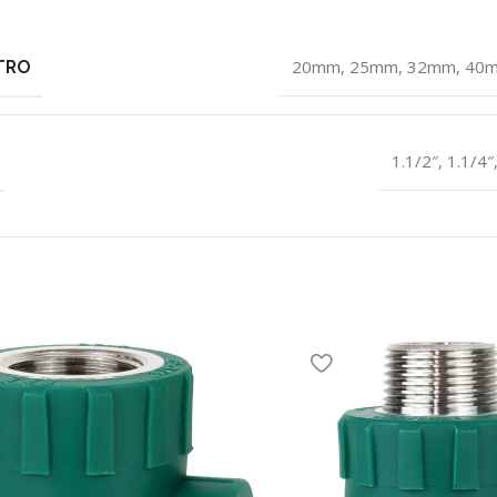
TRO
20mm
,
25mm
,
32mm
,
40
1.1/2″
,
1.1/4″