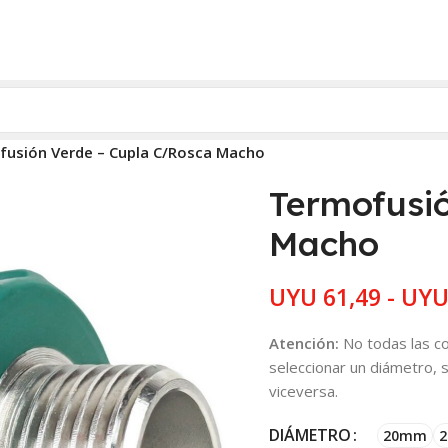
usión Verde – Cupla C/Rosca Macho
Termofusi
Macho
UYU
61,49
-
UY
Atención:
No todas las co
seleccionar un diámetro, 
viceversa.
DIÁMETRO
20mm