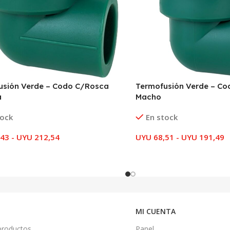
usión Verde – Codo C/Rosca
Termofusión Verde – C
a
Macho
tock
En stock
,43
-
UYU
212,54
UYU
68,51
-
UYU
191,49
MI CUENTA
productos
Panel