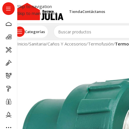
Skip to navigation
Tienda
Contáctanos
Skip to main content
Categorías
Inicio
/
Sanitaria
/
Caños Y Accesorios
/
Termofusión
/
Termof