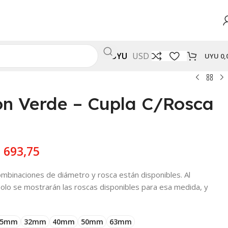
UYU
USD
UYU
0,
ón Verde – Cupla C/Rosca
U
693,75
mbinaciones de diámetro y rosca están disponibles. Al
solo se mostrarán las roscas disponibles para esa medida, y
25mm
32mm
40mm
50mm
63mm