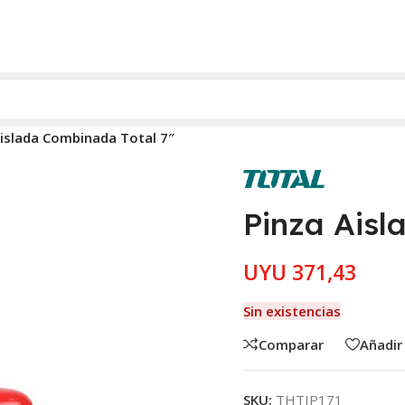
Aislada Combinada Total 7″
Pinza Aisl
UYU
371,43
Sin existencias
Comparar
Añadir 
SKU:
THTIP171