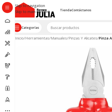
Skip to navigation
Tienda
Contáctanos
Skip to main content
Categorías
Inicio
/
Herramientas
/
Manuales
/
Pinzas Y Alicates
/
Pinza 