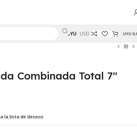
UYU
USD
UYU
0,
ada Combinada Total 7″
a la lista de deseos