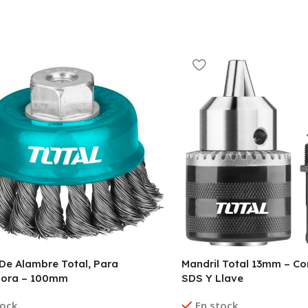
 De Alambre Total, Para
Mandril Total 13mm – C
ora – 100mm
SDS Y Llave
tock
En stock