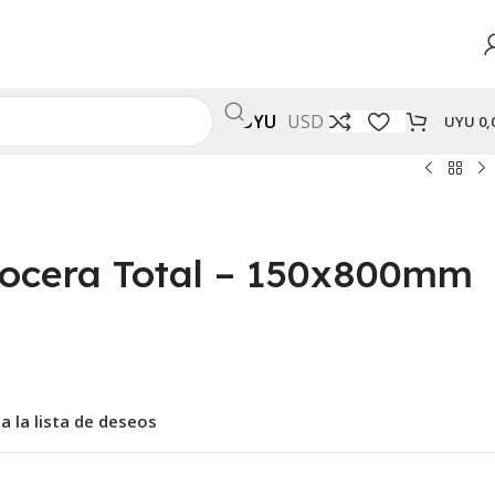
UYU
USD
UYU
0,
ocera Total – 150x800mm
a la lista de deseos