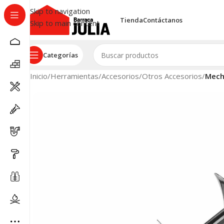
Skip to navigation
Tienda
Contáctanos
Skip to main content
Categorías
Inicio
/
Herramientas
/
Accesorios
/
Otros Accesorios
/
Mech