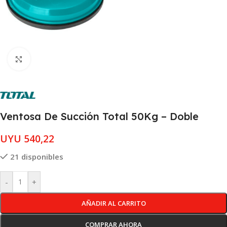
Clic para ampliar
Ventosa De Succión Total 50Kg – Doble
UYU
540,22
21 disponibles
-
+
AÑADIR AL CARRITO
COMPRAR AHORA