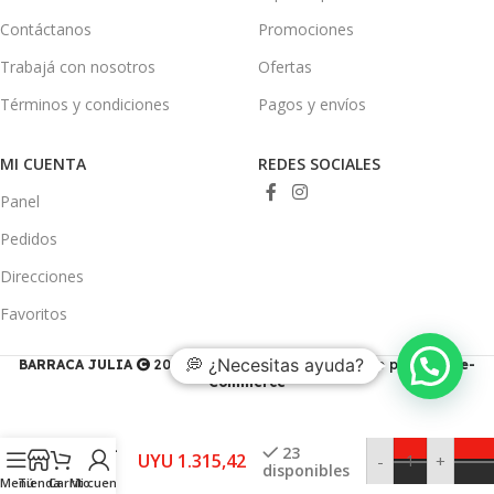
Contáctanos
Promociones
Trabajá con nosotros
Ofertas
Términos y condiciones
Pagos y envíos
MI CUENTA
REDES SOCIALES
Panel
Pedidos
Direcciones
Favoritos
💭 ¿Necesitas ayuda?
BARRACA JULIA
2023 - Desarrollado y gestionado por
Ducis e-
Commerce
Trípode
Jadever
1/4″ +
5/8″ –
23
UYU
1.315,42
-
+
disponibles
Para
Menú
Tienda
Carrito
Mi cuenta
Nivel