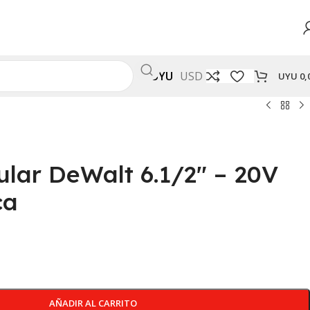
UYU
USD
UYU
0,
cular DeWalt 6.1/2″ – 20V
ca
AÑADIR AL CARRITO