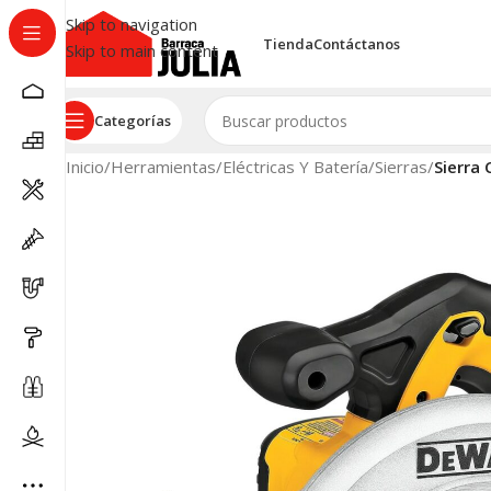
Skip to navigation
Tienda
Contáctanos
Skip to main content
Categorías
Inicio
/
Herramientas
/
Eléctricas Y Batería
/
Sierras
/
Sierra 