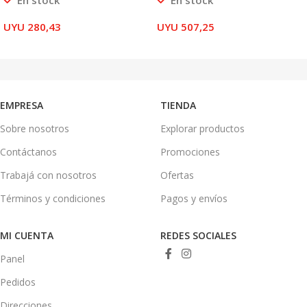
En stock
En stock
UYU
280,43
UYU
507,25
AÑADIR AL CARRITO
AÑADIR AL CARRITO
EMPRESA
TIENDA
Sobre nosotros
Explorar productos
Contáctanos
Promociones
Trabajá con nosotros
Ofertas
Términos y condiciones
Pagos y envíos
MI CUENTA
REDES SOCIALES
Panel
Pedidos
Direcciones