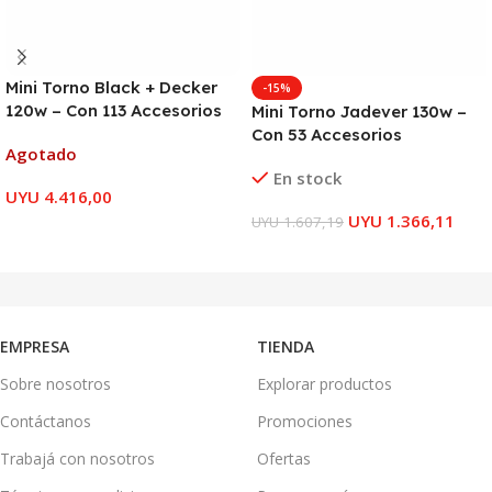
Mini Torno Black + Decker
-15%
120w – Con 113 Accesorios
Mini Torno Jadever 130w –
Con 53 Accesorios
Agotado
En stock
UYU
4.416,00
UYU
1.366,11
UYU
1.607,19
LEER MÁS
AÑADIR AL CARRITO
EMPRESA
TIENDA
Sobre nosotros
Explorar productos
Contáctanos
Promociones
Trabajá con nosotros
Ofertas