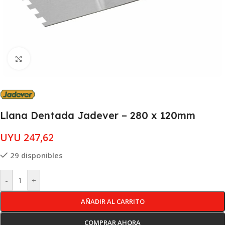
Clic para ampliar
Llana Dentada Jadever – 280 x 120mm
UYU
247,62
29 disponibles
-
+
AÑADIR AL CARRITO
COMPRAR AHORA