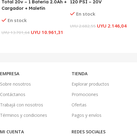
Total 20v – 1 Batería 2.0Ah +
120 PSI – 20V
Cargador + Maletín
En stock
En stock
UYU
2.146,04
UYU
2.682,55
UYU
10.961,31
UYU
13.701,64
AÑADIR AL CARRITO
AÑADIR AL CARRITO
EMPRESA
TIENDA
Sobre nosotros
Explorar productos
Contáctanos
Promociones
Trabajá con nosotros
Ofertas
Términos y condiciones
Pagos y envíos
MI CUENTA
REDES SOCIALES