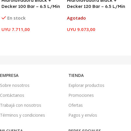
Hidrolavadora Black +
Hidrolavadora Black +
Decker 100 Bar – 6.5 L/Min
Decker 120 Bar – 6.5 L/Min
En stock
Agotado
UYU
7.711,00
UYU
9.073,00
AÑADIR AL CARRITO
LEER MÁS
EMPRESA
TIENDA
Sobre nosotros
Explorar productos
Contáctanos
Promociones
Trabajá con nosotros
Ofertas
Términos y condiciones
Pagos y envíos
MI CUENTA
REDES SOCIALES