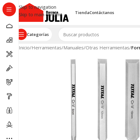
Skip to navigation
Tienda
Contáctanos
Skip to main content
Categorías
Inicio
/
Herramientas
/
Manuales
/
Otras Herramientas
/
For