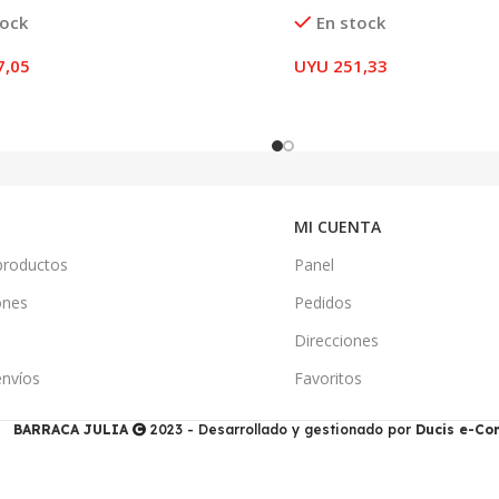
tock
En stock
7,05
UYU
251,33
MI CUENTA
productos
Panel
ones
Pedidos
Direcciones
envíos
Favoritos
BARRACA JULIA
2023 - Desarrollado y gestionado por
Ducis e-C