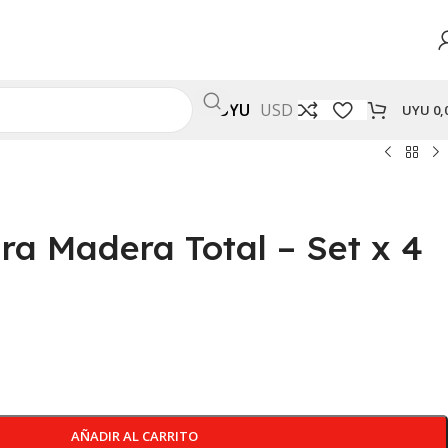
UYU
USD
UYU
0,
a Madera Total – Set x 4
AÑADIR AL CARRITO