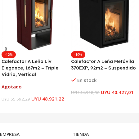
-12%
-10%
Calefactor A Leña Liv
Calefactor A Leña Metávila
Elegance, 167m2 – Triple
370EXP, 92m2 – Suspendido
Vidrio, Vertical
En stock
Agotado
UYU
40.427,01
UYU
44.918,90
UYU
48.921,22
UYU
55.592,29
AÑADIR AL CARRITO
LEER MÁS
EMPRESA
TIENDA