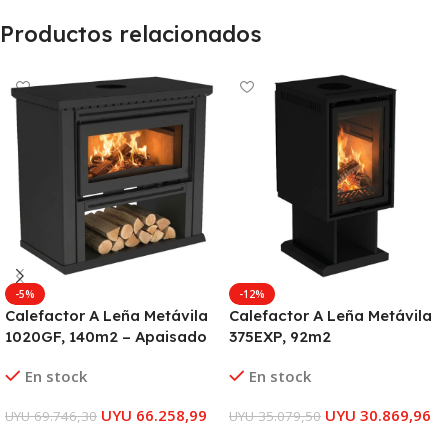
Productos relacionados
-5%
-12%
Calefactor A Leña Metávila
Calefactor A Leña Metávila
1020GF, 140m2 – Apaisado
375EXP, 92m2
En stock
En stock
UYU
66.258,99
UYU
30.869,96
UYU
69.746,30
UYU
35.079,50
AÑADIR AL CARRITO
AÑADIR AL CARRITO