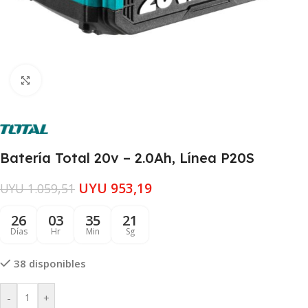
Clic para ampliar
Batería Total 20v – 2.0Ah, Línea P20S
UYU
953,19
UYU
1.059,51
26
03
35
21
Días
Hr
Min
Sg
38 disponibles
-
+