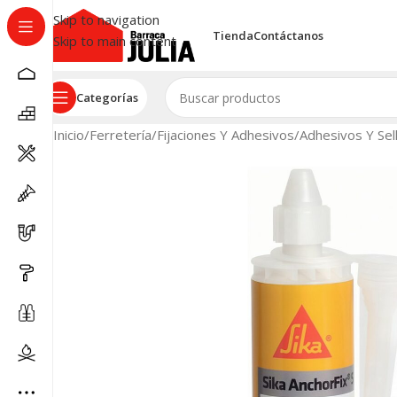
Skip to navigation
Tienda
Contáctanos
Skip to main content
Categorías
Inicio
/
Ferretería
/
Fijaciones Y Adhesivos
/
Adhesivos Y Sel