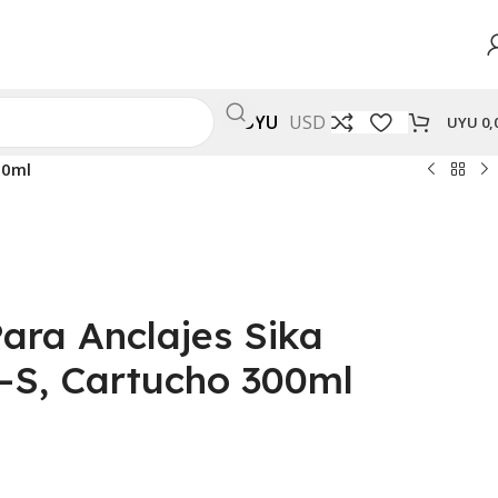
UYU
USD
UYU
0,
00ml
ara Anclajes Sika
-S, Cartucho 300ml