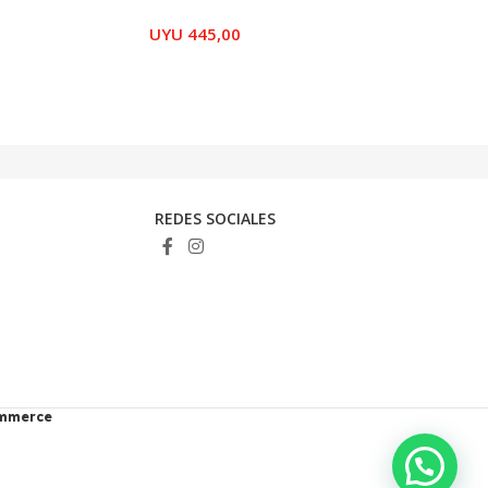
UYU
445,00
REDES SOCIALES
ommerce
💭 ¿Necesitas ayuda?