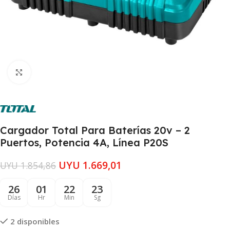
Clic para ampliar
Cargador Total Para Baterías 20v – 2
Puertos, Potencia 4A, Línea P20S
UYU
1.669,01
UYU
1.854,86
26
01
22
22
Días
Hr
Min
Sg
2 disponibles